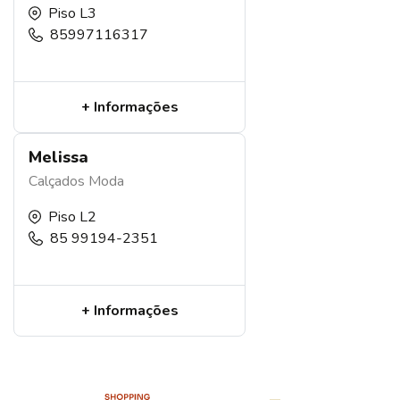
Piso L3
85997116317
+ Informações
Melissa
Calçados
Moda
Piso L2
85 99194-2351
+ Informações