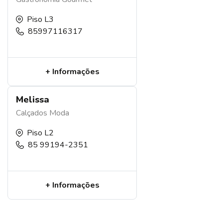
Piso L3
85997116317
+ Informações
Melissa
Calçados
Moda
Piso L2
85 99194-2351
+ Informações