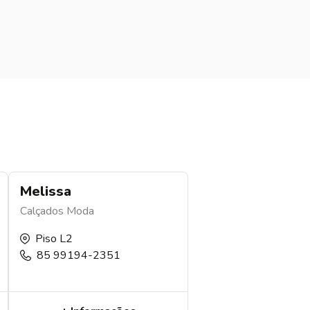
Melissa
Calçados
Moda
Piso L2
85 99194-2351