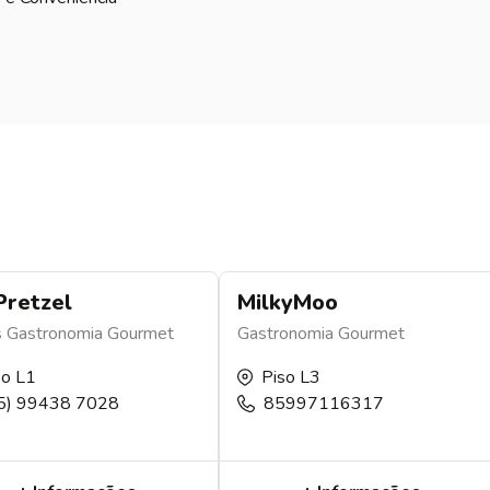
Pretzel
MilkyMoo
s
Gastronomia
Gourmet
Gastronomia
Gourmet
so L1
Piso L3
5) 99438 7028
85997116317